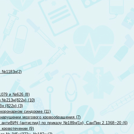
 №1183н(2)
079 и №626 (8)
 №213н(822н) (10)
 (822н) (3)
коронарном синдроме (11)
нарушении мозгового кровообращения (7)
антиВИЧ (антиспид) по приказу №189н(1н), СанПин 2.1368−20 (6)
кровотечении (9)