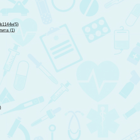
№1144н(5)
ита (1)
)