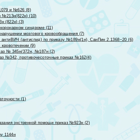
079 и №626 (8)
 №213н(822н) (10)
 (822н) (3)
коронарном синдроме (11)
нарушении мозгового кровообращения (7)
антиВИЧ (антиспид) по приказу №189н(1н), СанПин 2.1368−20 (6)
кровотечении (9)
аз № 345н/372н, №187н (2)
аз №342, противочесоточные приказ №162(4)
точности (1)
азания экстренной помощи приказ №923н (2)
зу 1144н