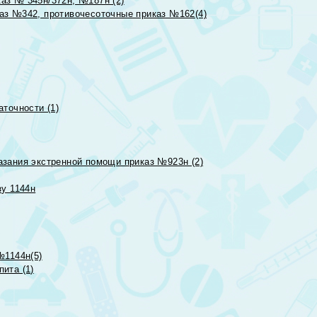
аз № 345н/372н, №187н (2)
аз №342, противочесоточные приказ №162(4)
точности (1)
азания экстренной помощи приказ №923н (2)
зу 1144н
№1144н(5)
ита (1)