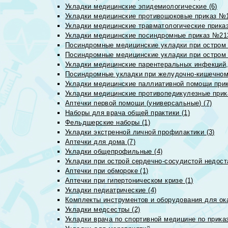
Укладки медицинские эпидемиологические (6)
Укладки медицинские противошоковые приказ №1
Укладки медицинские травматологические приказ
Укладки медицинские посиндромные приказ №213н
Посиндромные медицинские укладки при остром 
Посиндромные медицинские укладки при остром 
Укладки медицинские парентеральных инфекций, 
Посиндромные укладки при желудочно-кишечном 
Укладки медицинские паллиативной помощи прик
Укладки медицинские противопедикулезные прик
Аптечки первой помощи (универсальные) (7)
Наборы для врача общей практики (1)
Фельдшерские наборы (1)
Укладки экстренной личной профилактики (3)
Аптечки для дома (7)
Укладки общепрофильные (4)
Укладки при острой сердечно-сосудистой недоста
Аптечки при обмороке (1)
Аптечки при гипертоническом кризе (1)
Укладки педиатрические (4)
Комплекты инструментов и оборудования для ок
Укладки медсестры (2)
Укладки врача по спортивной медицине по прика