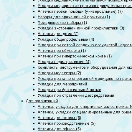
Укладки медицинские паллиативной помощи прик
Укладки медицинские противопедикулезные прик
Аптечки первой помощи (универсальные) (7)
Наборы для врача общей практики (1)
Фельдшерские наборы (1)
Укладки экстренной личной профилактики (3)
Аптечки для дома (7)
Укладки общепрофильные (4)
Укладки при острой сердечно-сосудистой недоста
Аптечки при обмороке (1)
Аптечки при гипертоническом кризе (1)
Укладки педиатрические (4)
Комплекты инструментов и оборудования для ок
Укладки медсестры (2)
Укладки врача по спортивной медицине по прика
Укладки для мероприятий
Укладки при бронхиальной астме
Укладки при отравлении дезсредствами
Для организаций
Аптечки, укладки для спортивных залов приказ 
Аптечки, укладки специализированные для общеп
Аптечки для школы (6)
Аптечки производственные (5)
Аптечки для офиса (5)