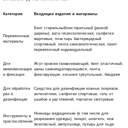
Категория
Входящие изделия и материалы
Бинт стерильный/нестерильный (разной
ширины), вата гигроскопическая, салфетки
Перевязочные
марлевые, пластырь бактерицидный
материалы
спортивный, лента кинезиологическая, пакет
перевязочный индивидуальный
Для
Жгут кровоостанавливающий, бинт эластичный,
иммобилизации
шины самомоделирующиеся, лента
и фиксации
фиксирующая, косынки треугольные, бандажи
Для обработки
Средства для дезинфекции кожных покровов,
ран и
антисептики, салфетки спиртовые, гель от
дезинфекции
ушибов и растяжений, перчатки смотровые
Ножницы медицинские (в том числе для
Инструменты и
разрезания одежды), пинцет, шпатель, нож
приспособления
безопасный, ампульница, пузырь для льда