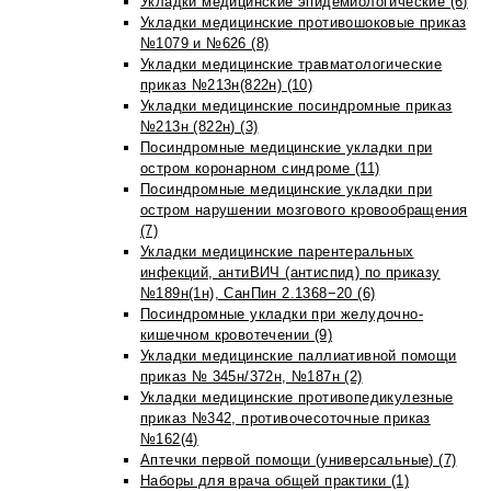
Укладки медицинские эпидемиологические (6)
Укладки медицинские противошоковые приказ
№1079 и №626 (8)
Укладки медицинские травматологические
приказ №213н(822н) (10)
Укладки медицинские посиндромные приказ
№213н (822н) (3)
Посиндромные медицинские укладки при
остром коронарном синдроме (11)
Посиндромные медицинские укладки при
остром нарушении мозгового кровообращения
(7)
Укладки медицинские парентеральных
инфекций, антиВИЧ (антиспид) по приказу
№189н(1н), СанПин 2.1368−20 (6)
Посиндромные укладки при желудочно-
кишечном кровотечении (9)
Укладки медицинские паллиативной помощи
приказ № 345н/372н, №187н (2)
Укладки медицинские противопедикулезные
приказ №342, противочесоточные приказ
№162(4)
Аптечки первой помощи (универсальные) (7)
Наборы для врача общей практики (1)