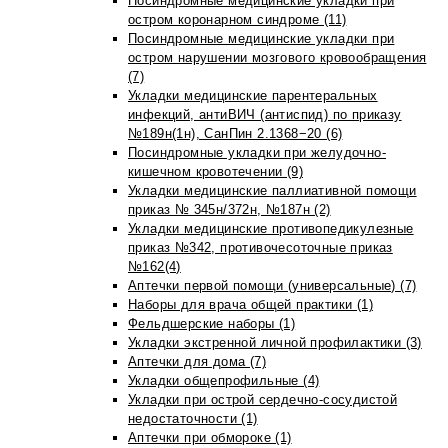
Посиндромные медицинские укладки при
остром коронарном синдроме (11)
Посиндромные медицинские укладки при
остром нарушении мозгового кровообращения
(7)
Укладки медицинские парентеральных
инфекций, антиВИЧ (антиспид) по приказу
№189н(1н), СанПин 2.1368−20 (6)
Посиндромные укладки при желудочно-
кишечном кровотечении (9)
Укладки медицинские паллиативной помощи
приказ № 345н/372н, №187н (2)
Укладки медицинские противопедикулезные
приказ №342, противочесоточные приказ
№162(4)
Аптечки первой помощи (универсальные) (7)
Наборы для врача общей практики (1)
Фельдшерские наборы (1)
Укладки экстренной личной профилактики (3)
Аптечки для дома (7)
Укладки общепрофильные (4)
Укладки при острой сердечно-сосудистой
недостаточности (1)
Аптечки при обмороке (1)