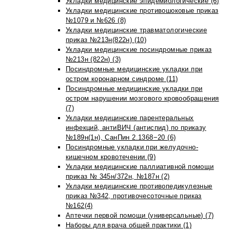
Укладки медицинские эпидемиологические (6)
Укладки медицинские противошоковые приказ
№1079 и №626 (8)
Укладки медицинские травматологические
приказ №213н(822н) (10)
Укладки медицинские посиндромные приказ
№213н (822н) (3)
Посиндромные медицинские укладки при
остром коронарном синдроме (11)
Посиндромные медицинские укладки при
остром нарушении мозгового кровообращения
(7)
Укладки медицинские парентеральных
инфекций, антиВИЧ (антиспид) по приказу
№189н(1н), СанПин 2.1368−20 (6)
Посиндромные укладки при желудочно-
кишечном кровотечении (9)
Укладки медицинские паллиативной помощи
приказ № 345н/372н, №187н (2)
Укладки медицинские противопедикулезные
приказ №342, противочесоточные приказ
№162(4)
Аптечки первой помощи (универсальные) (7)
Наборы для врача общей практики (1)