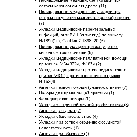
Посиндромные медицинские укладки при
остром коронарном синдроме (11)
Посиндромные медицинские укладки при
остром нарушении мозгового кровообращения
(7)
Укладки медицинские парентеральных
инфекций, антиВИЧ (антиспид) по приказу
№189н(1н), СанПин 2.1368−20 (6)
Посиндромные укладки при желудочно-
кишечном кровотечении (9)
Укладки медицинские паллиативной помощи
приказ № 345н/372н, №187н (2)
Укладки медицинские противопедикулезные
приказ №342, противочесоточные приказ
№162(4)
Аптечки первой помощи (универсальные) (7)
Наборы для врача общей практики (1)
Фельдшерские наборы (1)
Укладки экстренной личной профилактики (3)
Аптечки для дома (7)
Укладки общепрофильные (4)
Укладки при острой сердечно-сосудистой
недостаточности (1)
Аптечки при обмороке (1)