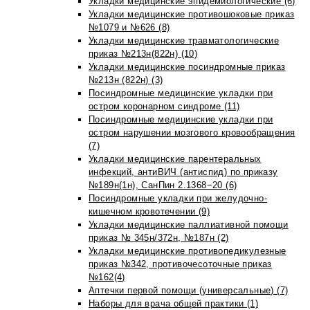
Укладки медицинские эпидемиологические (6)
Укладки медицинские противошоковые приказ
№1079 и №626 (8)
Укладки медицинские травматологические
приказ №213н(822н) (10)
Укладки медицинские посиндромные приказ
№213н (822н) (3)
Посиндромные медицинские укладки при
остром коронарном синдроме (11)
Посиндромные медицинские укладки при
остром нарушении мозгового кровообращения
(7)
Укладки медицинские парентеральных
инфекций, антиВИЧ (антиспид) по приказу
№189н(1н), СанПин 2.1368−20 (6)
Посиндромные укладки при желудочно-
кишечном кровотечении (9)
Укладки медицинские паллиативной помощи
приказ № 345н/372н, №187н (2)
Укладки медицинские противопедикулезные
приказ №342, противочесоточные приказ
№162(4)
Аптечки первой помощи (универсальные) (7)
Наборы для врача общей практики (1)