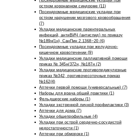
Посиндромные медицинские укладки при
остром коронарном синдроме (11)
Посиндромные медицинские укладки при
остром нарушении мозгового кровообращения
(7)
Укладки медицинские парентеральных
инфекций, антиВИЧ (антиспид) по приказу
№189н(1н), СанПин 2.1368−20 (6)
Посиндромные укладки при желудочно-
кишечном кровотечении (9)
Укладки медицинские паллиативной помощи
приказ № 345н/372н, №187н (2)
Укладки медицинские противопедикулезные
приказ №342, противочесоточные приказ
№162(4)
Аптечки первой помощи (универсальные) (7)
Наборы для врача общей практики (1)
Фельдшерские наборы (1)
Укладки экстренной личной профилактики (3)
Аптечки для дома (7)
Укладки общепрофильные (4)
Укладки при острой сердечно-сосудистой
недостаточности (1)
Аптечки при обмороке (1)