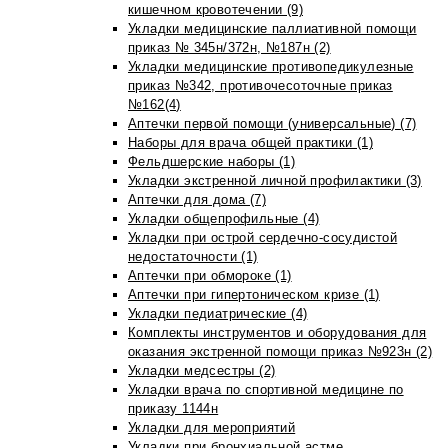
кишечном кровотечении (9)
Укладки медицинские паллиативной помощи
приказ № 345н/372н, №187н (2)
Укладки медицинские противопедикулезные
приказ №342, противочесоточные приказ
№162(4)
Аптечки первой помощи (универсальные) (7)
Наборы для врача общей практики (1)
Фельдшерские наборы (1)
Укладки экстренной личной профилактики (3)
Аптечки для дома (7)
Укладки общепрофильные (4)
Укладки при острой сердечно-сосудистой
недостаточности (1)
Аптечки при обмороке (1)
Аптечки при гипертоническом кризе (1)
Укладки педиатрические (4)
Комплекты инструментов и оборудования для
оказания экстренной помощи приказ №923н (2)
Укладки медсестры (2)
Укладки врача по спортивной медицине по
приказу 1144н
Укладки для мероприятий
Укладки при бронхиальной астме