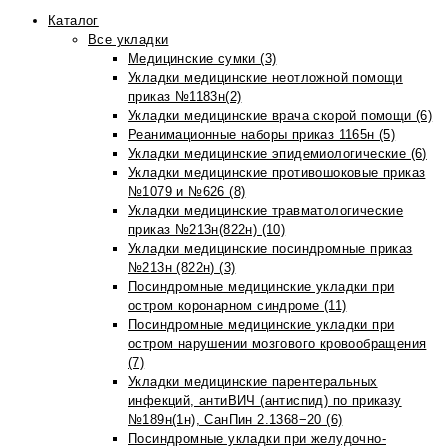
Каталог
Все укладки
Медицинские сумки (3)
Укладки медицинские неотложной помощи
приказ №1183н(2)
Укладки медицинские врача скорой помощи (6)
Реанимационные наборы приказ 1165н (5)
Укладки медицинские эпидемиологические (6)
Укладки медицинские противошоковые приказ
№1079 и №626 (8)
Укладки медицинские травматологические
приказ №213н(822н) (10)
Укладки медицинские посиндромные приказ
№213н (822н) (3)
Посиндромные медицинские укладки при
остром коронарном синдроме (11)
Посиндромные медицинские укладки при
остром нарушении мозгового кровообращения
(7)
Укладки медицинские парентеральных
инфекций, антиВИЧ (антиспид) по приказу
№189н(1н), СанПин 2.1368−20 (6)
Посиндромные укладки при желудочно-