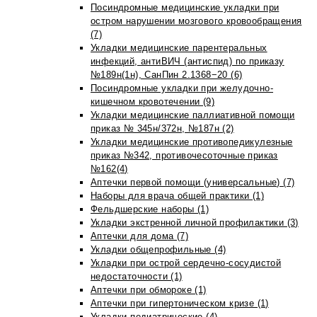
Посиндромные медицинские укладки при
остром нарушении мозгового кровообращения
(7)
Укладки медицинские парентеральных
инфекций, антиВИЧ (антиспид) по приказу
№189н(1н), СанПин 2.1368−20 (6)
Посиндромные укладки при желудочно-
кишечном кровотечении (9)
Укладки медицинские паллиативной помощи
приказ № 345н/372н, №187н (2)
Укладки медицинские противопедикулезные
приказ №342, противочесоточные приказ
№162(4)
Аптечки первой помощи (универсальные) (7)
Наборы для врача общей практики (1)
Фельдшерские наборы (1)
Укладки экстренной личной профилактики (3)
Аптечки для дома (7)
Укладки общепрофильные (4)
Укладки при острой сердечно-сосудистой
недостаточности (1)
Аптечки при обмороке (1)
Аптечки при гипертоническом кризе (1)
Укладки педиатрические (4)