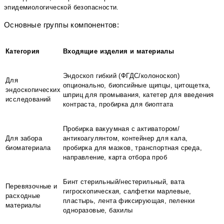
эпидемиологической безопасности.
Основные группы компонентов:
Категория
Входящие изделия и материалы
Эндоскоп гибкий (ФГДС/колоноскоп)
Для
опционально, биопсийные щипцы, цитощетка,
эндоскопических
шприц для промывания, катетер для введения
исследований
контраста, пробирка для биоптата
Пробирка вакуумная с активатором/
Для забора
антикоагулянтом, контейнер для кала,
биоматериала
пробирка для мазков, транспортная среда,
направление, карта отбора проб
Бинт стерильный/нестерильный, вата
Перевязочные и
гигроскопическая, салфетки марлевые,
расходные
пластырь, лента фиксирующая, пеленки
материалы
одноразовые, бахилы