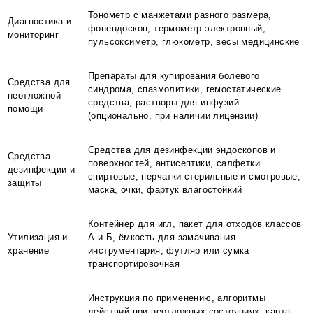
Тонометр с манжетами разного размера,
Диагностика и
фонендоскоп, термометр электронный,
мониторинг
пульсоксиметр, глюкометр, весы медицинские
Препараты для купирования болевого
Средства для
синдрома, спазмолитики, гемостатические
неотложной
средства, растворы для инфузий
помощи
(опционально, при наличии лицензии)
Средства для дезинфекции эндоскопов и
Средства
поверхностей, антисептики, салфетки
дезинфекции и
спиртовые, перчатки стерильные и смотровые,
защиты
маска, очки, фартук влагостойкий
Контейнер для игл, пакет для отходов классов
Утилизация и
А и Б, ёмкость для замачивания
хранение
инструментария, футляр или сумка
транспортировочная
Инструкция по применению, алгоритмы
действий при неотложных состояниях, карта