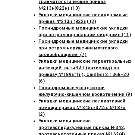
травматологические приказ
№213н(822н) (10)
Укладки медицинские посиндромные
приказ №213н (822н) (3)
Посиндромные медицинские укладки
при остром коронарном синдроме (11)
Посиндромные медицинские укладки
при остром нарушении мозгового
кровообращения (7)
Укладки медицинские парентеральных
инфекций, антиВИЧ (антиспид) по
приказу №189н(1н), СанПин 2.1368−20
(6)
Посиндромные укладки при
желудочно-кишечном кровотечении (9)
Укладки медицинские паллиативной
помощи приказ № 345н/372н, №187н
(2)
Укладки медицинские
противопедикулезные приказ №342,
противочесоточные приказ №162(4)