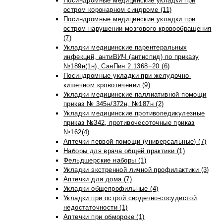
Посиндромные медицинские укладки при
остром коронарном синдроме (11)
Посиндромные медицинские укладки при
остром нарушении мозгового кровообращения
(7)
Укладки медицинские парентеральных
инфекций, антиВИЧ (антиспид) по приказу
№189н(1н), СанПин 2.1368−20 (6)
Посиндромные укладки при желудочно-
кишечном кровотечении (9)
Укладки медицинские паллиативной помощи
приказ № 345н/372н, №187н (2)
Укладки медицинские противопедикулезные
приказ №342, противочесоточные приказ
№162(4)
Аптечки первой помощи (универсальные) (7)
Наборы для врача общей практики (1)
Фельдшерские наборы (1)
Укладки экстренной личной профилактики (3)
Аптечки для дома (7)
Укладки общепрофильные (4)
Укладки при острой сердечно-сосудистой
недостаточности (1)
Аптечки при обмороке (1)