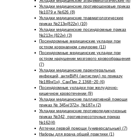
Укладки медицинские эпидемиологические (6)
Укладки медицинские противошоковые приказ
№1079 и №626 (8)
Укладки медицинские травматологические
приказ №213н(822н) (10)
Укладки медицинские посиндромные приказ
№213н (822н) (3)
Посиндромные медицинские укладки при
остром коронарном синдроме (11)
Посиндромные медицинские укладки при
остром нарушении мозгового кровообращения
(7)
Укладки медицинские парентеральных
инфекций, антиВИЧ (антиспид) по приказу
№189н(1н), СанПин 2.1368−20 (6)
Посиндромные укладки при желудочно-
кишечном кровотечении (9)
Укладки медицинские паллиативной помощи
приказ № 345н/372н, №187н (2)
Укладки медицинские противопедикулезные
приказ №342, противочесоточные приказ
№162(4)
Аптечки первой помощи (универсальные) (7)
Наборы для врача общей практики (1)