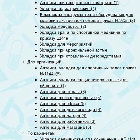
Аптечки при гипертоническом кризе (1)
Укладки педиатрические (4)
Комплекты инструментов и оборудования для
оказания экстренной помощи приказ №923н (2)
Укладки медсестры (2)
Укладки врача по спортивной медицине по
приказу 1144н
Укладки для мероприятий
Укладки при бронхиальной астме
Укладки при отравлении дезсредствами
Для организаций
Аптечки, укладки для спортивных залов приказ
№1144н(5)
Аптечки, укладки специализированные для
общепита (1)
Аптечки для школы (6)
Аптечки производственные (5)
Аптечки для офиса (5)
Аптечки для детского сада (4)
Аптечка для лагеря (4)
Аптечки для работников (3)
Аптечки для магазина (5)
По кабинетам
Укладки медицинские для оснащения ФАП (14)