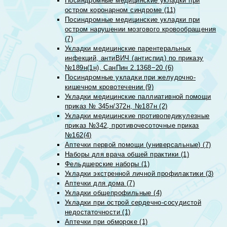
Посиндромные медицинские укладки при
остром коронарном синдроме (11)
Посиндромные медицинские укладки при
остром нарушении мозгового кровообращения
(7)
Укладки медицинские парентеральных
инфекций, антиВИЧ (антиспид) по приказу
№189н(1н), СанПин 2.1368−20 (6)
Посиндромные укладки при желудочно-
кишечном кровотечении (9)
Укладки медицинские паллиативной помощи
приказ № 345н/372н, №187н (2)
Укладки медицинские противопедикулезные
приказ №342, противочесоточные приказ
№162(4)
Аптечки первой помощи (универсальные) (7)
Наборы для врача общей практики (1)
Фельдшерские наборы (1)
Укладки экстренной личной профилактики (3)
Аптечки для дома (7)
Укладки общепрофильные (4)
Укладки при острой сердечно-сосудистой
недостаточности (1)
Аптечки при обмороке (1)