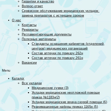
Гарантии и качество
Вопрос-ответ
Сервисное обслуживание медицинских укладок:
замена препаратов с истекшим сроком
О нас
Контакты
Реквизиты
Регламентирующие документы
Полезные материалы
Стандарты оснащения кабинетов (отделений,
центров) медицинских организаций
Состав аптечки по приказу 262н
Состав аптечки по приказу 261н
Вакансии
Menu
Каталог
Все укладки
Медицинские сумки (3)
Укладки медицинские неотложной помощи
приказ №1183н(2)
Укладки медицинские врача скорой помощи (6)
Реанимационные наборы приказ 1165н (5)