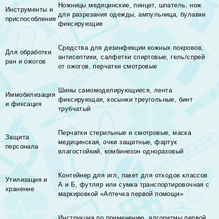
Ножницы медицинские, пинцет, шпатель, нож
Инструменты и
для разрезания одежды, ампульница, булавки
приспособления
фиксирующие
Средства для дезинфекции кожных покровов,
Для обработки
антисептики, салфетки спиртовые, гель/спрей
ран и ожогов
от ожогов, перчатки смотровые
Шины самомоделирующиеся, лента
Иммобилизация
фиксирующая, косынки треугольные, бинт
и фиксация
трубчатый
Перчатки стерильные и смотровые, маска
Защита
медицинская, очки защитные, фартук
персонала
влагостойкий, комбинезон одноразовый
Контейнер для игл, пакет для отходов классов
Утилизация и
А и Б, футляр или сумка транспортировочная с
хранение
маркировкой «Аптечка первой помощи»
Инструкция по применению, алгоритмы первой