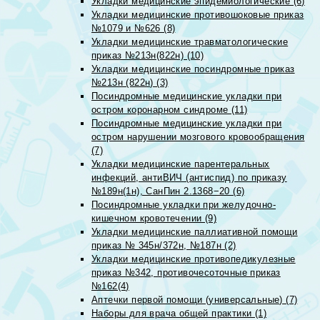
Укладки медицинские эпидемиологические (6)
Укладки медицинские противошоковые приказ
№1079 и №626 (8)
Укладки медицинские травматологические
приказ №213н(822н) (10)
Укладки медицинские посиндромные приказ
№213н (822н) (3)
Посиндромные медицинские укладки при
остром коронарном синдроме (11)
Посиндромные медицинские укладки при
остром нарушении мозгового кровообращения
(7)
Укладки медицинские парентеральных
инфекций, антиВИЧ (антиспид) по приказу
№189н(1н), СанПин 2.1368−20 (6)
Посиндромные укладки при желудочно-
кишечном кровотечении (9)
Укладки медицинские паллиативной помощи
приказ № 345н/372н, №187н (2)
Укладки медицинские противопедикулезные
приказ №342, противочесоточные приказ
№162(4)
Аптечки первой помощи (универсальные) (7)
Наборы для врача общей практики (1)