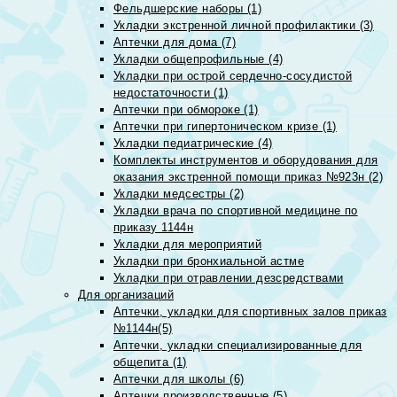
Фельдшерские наборы (1)
Укладки экстренной личной профилактики (3)
Аптечки для дома (7)
Укладки общепрофильные (4)
Укладки при острой сердечно-сосудистой
недостаточности (1)
Аптечки при обмороке (1)
Аптечки при гипертоническом кризе (1)
Укладки педиатрические (4)
Комплекты инструментов и оборудования для
оказания экстренной помощи приказ №923н (2)
Укладки медсестры (2)
Укладки врача по спортивной медицине по
приказу 1144н
Укладки для мероприятий
Укладки при бронхиальной астме
Укладки при отравлении дезсредствами
Для организаций
Аптечки, укладки для спортивных залов приказ
№1144н(5)
Аптечки, укладки специализированные для
общепита (1)
Аптечки для школы (6)
Аптечки производственные (5)