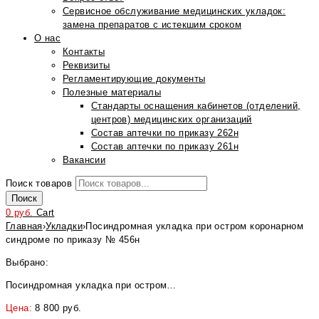
Сервисное обслуживание медицинских укладок:
замена препаратов с истекшим сроком
О нас
Контакты
Реквизиты
Регламентирующие документы
Полезные материалы
Стандарты оснащения кабинетов (отделений,
центров) медицинских организаций
Состав аптечки по приказу 262н
Состав аптечки по приказу 261н
Вакансии
Поиск товаров
Поиск
0
руб.
Cart
Главная
›
Укладки
›
Посиндромная укладка при остром коронарном
синдроме по приказу № 456н
Выбрано:
Посиндромная укладка при остром…
Цена:
8 800
руб.