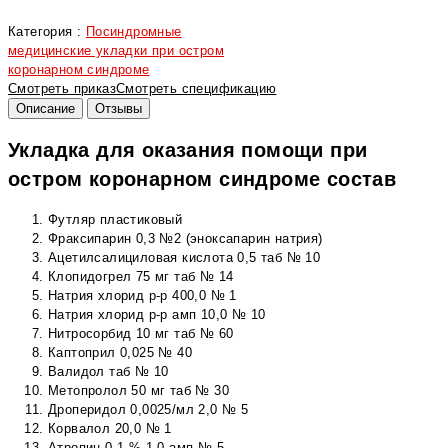
Категория :
Посиндромные
медицинские укладки при остром
коронарном синдроме
Смотреть приказ
Смотреть спецификацию
Описание
Отзывы
Укладка для оказания помощи при
остром коронарном синдроме состав
Футляр пластиковый
Фраксипарин 0,3 №2 (эноксапарин натрия)
Ацетилсалициловая кислота 0,5 таб № 10
Клопидогрел 75 мг таб № 14
Натрия хлорид р-р 400,0 № 1
Натрия хлорид р-р амп 10,0 № 10
Нитросорбид 10 мг таб № 60
Каптоприл 0,025 № 40
Валидол таб № 10
Метопролол 50 мг таб № 30
Дроперидол 0,0025/мл 2,0 № 5
Корвалол 20,0 № 1
Атропин 0,1 % 1,0 амп № 5