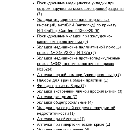
Посиндромные медицинские укладки при
остром нарушении мозгового кровообращения
(7)
Укладки медицинские парентеральных
инфекций, антиВИЧ (антиспид) по приказу
№189н(1н), СанПин 2.1368−20 (6)
Посиндромные укладки при желудочно-
кишечном кровотечении (9)
Укладки медицинские паллиативной помощи
приказ № 345н/372н, №187н (2)
Укладки медицинские противопедикулезные
приказ №342, противочесоточные приказ
№162(4)
Аптечки первой помощи (универсальные) (7)
Наборы для врача общей практики (1)
Фельдшерские наборы (1)
Укладки экстренной личной профилактики (3)
Аптечки для дома (7)
Укладки общепрофильные (4)
Укладки при острой сердечно-сосудистой
недостаточности (1)
Аптечки при обмороке (1)
Аптечки при гипертоническом кризе (1)
Укладки педиатрические (4)