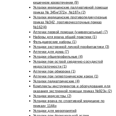
кишечном кровотечении (9)
Укладки медицинские паллиативной помощи
приказ № 345н/372н, №187н (2)
Укладки медицинские противопедикулезные
приказ №342, противочесоточные приказ
№162(4)
Аптечки первой помощи (универсальные) (7)
Наборы для врача общей практики (1)
Фельдшерские наборы (1)
Укладки экстренной личной профилактики (3)
Аптечки для дома (7)
Укладки общепрофильные (4)
Укладки при острой сердечно-сосудистой
недостаточности (1)
Аптечки при обмороке (1)
Аптечки при гипертоническом кризе (1)
Укладки педиатрические (4)
Комплекты инструментов и оборудования для
оказания экстренной помощи приказ №923н (2)
Укладки медсестры (2)
Укладки врача по спортивной медицине по
приказу 1144н
Укладки для мероприятий
Укладки при бронхиальной астме