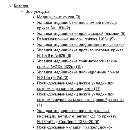
Каталог
Все укладки
Медицинские сумки (3)
Укладки медицинские неотложной помощи
приказ №1183н(2)
Укладки медицинские врача скорой помощи (6)
Реанимационные наборы приказ 1165н (5)
Укладки медицинские эпидемиологические (6)
Укладки медицинские противошоковые приказ
№1079 и №626 (8)
Укладки медицинские травматологические
приказ №213н(822н) (10)
Укладки медицинские посиндромные приказ
№213н (822н) (3)
Посиндромные медицинские укладки при
остром коронарном синдроме (11)
Посиндромные медицинские укладки при
остром нарушении мозгового кровообращения
(7)
Укладки медицинские парентеральных
инфекций, антиВИЧ (антиспид) по приказу
№189н(1н), СанПин 2.1368−20 (6)
Посиндромные укладки при желудочно-