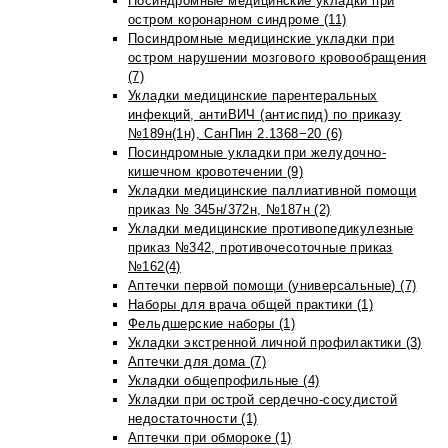
Посиндромные медицинские укладки при
остром коронарном синдроме (11)
Посиндромные медицинские укладки при
остром нарушении мозгового кровообращения
(7)
Укладки медицинские парентеральных
инфекций, антиВИЧ (антиспид) по приказу
№189н(1н), СанПин 2.1368−20 (6)
Посиндромные укладки при желудочно-
кишечном кровотечении (9)
Укладки медицинские паллиативной помощи
приказ № 345н/372н, №187н (2)
Укладки медицинские противопедикулезные
приказ №342, противочесоточные приказ
№162(4)
Аптечки первой помощи (универсальные) (7)
Наборы для врача общей практики (1)
Фельдшерские наборы (1)
Укладки экстренной личной профилактики (3)
Аптечки для дома (7)
Укладки общепрофильные (4)
Укладки при острой сердечно-сосудистой
недостаточности (1)
Аптечки при обмороке (1)