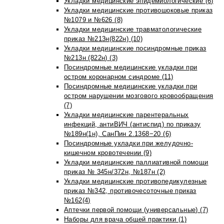
Укладки медицинские эпидемиологические (6)
Укладки медицинские противошоковые приказ
№1079 и №626 (8)
Укладки медицинские травматологические
приказ №213н(822н) (10)
Укладки медицинские посиндромные приказ
№213н (822н) (3)
Посиндромные медицинские укладки при
остром коронарном синдроме (11)
Посиндромные медицинские укладки при
остром нарушении мозгового кровообращения
(7)
Укладки медицинские парентеральных
инфекций, антиВИЧ (антиспид) по приказу
№189н(1н), СанПин 2.1368−20 (6)
Посиндромные укладки при желудочно-
кишечном кровотечении (9)
Укладки медицинские паллиативной помощи
приказ № 345н/372н, №187н (2)
Укладки медицинские противопедикулезные
приказ №342, противочесоточные приказ
№162(4)
Аптечки первой помощи (универсальные) (7)
Наборы для врача общей практики (1)