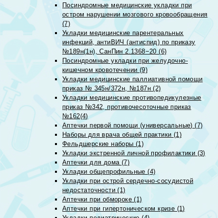
Посиндромные медицинские укладки при
остром нарушении мозгового кровообращения
(7)
Укладки медицинские парентеральных
инфекций, антиВИЧ (антиспид) по приказу
№189н(1н), СанПин 2.1368−20 (6)
Посиндромные укладки при желудочно-
кишечном кровотечении (9)
Укладки медицинские паллиативной помощи
приказ № 345н/372н, №187н (2)
Укладки медицинские противопедикулезные
приказ №342, противочесоточные приказ
№162(4)
Аптечки первой помощи (универсальные) (7)
Наборы для врача общей практики (1)
Фельдшерские наборы (1)
Укладки экстренной личной профилактики (3)
Аптечки для дома (7)
Укладки общепрофильные (4)
Укладки при острой сердечно-сосудистой
недостаточности (1)
Аптечки при обмороке (1)
Аптечки при гипертоническом кризе (1)
Укладки педиатрические (4)