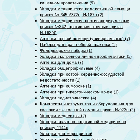
кишечном кровотечении (9)
Укладки медицинские паллиативной помощи
приказ № 345н/372н, №187н (2)
Укладки медицинские противопедикулезные
приказ №342, противочесоточные приказ
№162(4)
Аптечки первой помощи (универсальные) (7)
Наборы для врача общей практики (1)
Фельдшерские наборы (1)
Укладки экстренной личной профилактики (3)
Аптечки для дома (7)
Укладки общепрофильные (4)
Укладки при острой сердечно-сосудистой
недостаточности (1)
Аптечки при обмороке (1)
Аптечки при гипертоническом кризе (1)
Укладки педиатрические (4)
Комплекты инструментов и оборудования для
оказания экстренной помощи приказ №923н (2)
Укладки медсестры (2)
Укладки врача по спортивной медицине по
приказу 1144н
Укладки для мероприятий
Укладки при бронхиальной астме