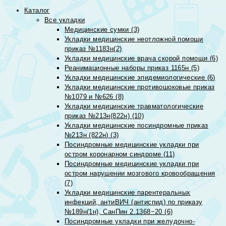
Каталог
Все укладки
Медицинские сумки (3)
Укладки медицинские неотложной помощи
приказ №1183н(2)
Укладки медицинские врача скорой помощи (6)
Реанимационные наборы приказ 1165н (5)
Укладки медицинские эпидемиологические (6)
Укладки медицинские противошоковые приказ
№1079 и №626 (8)
Укладки медицинские травматологические
приказ №213н(822н) (10)
Укладки медицинские посиндромные приказ
№213н (822н) (3)
Посиндромные медицинские укладки при
остром коронарном синдроме (11)
Посиндромные медицинские укладки при
остром нарушении мозгового кровообращения
(7)
Укладки медицинские парентеральных
инфекций, антиВИЧ (антиспид) по приказу
№189н(1н), СанПин 2.1368−20 (6)
Посиндромные укладки при желудочно-