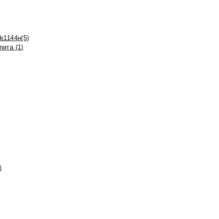
№1144н(5)
ита (1)
)