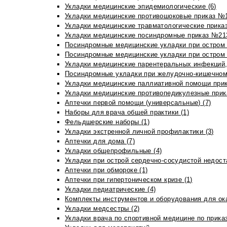
Укладки медицинские эпидемиологические (6)
Укладки медицинские противошоковые приказ №1
Укладки медицинские травматологические приказ
Укладки медицинские посиндромные приказ №213н
Посиндромные медицинские укладки при остром 
Посиндромные медицинские укладки при остром 
Укладки медицинские парентеральных инфекций, 
Посиндромные укладки при желудочно-кишечном 
Укладки медицинские паллиативной помощи прик
Укладки медицинские противопедикулезные прик
Аптечки первой помощи (универсальные) (7)
Наборы для врача общей практики (1)
Фельдшерские наборы (1)
Укладки экстренной личной профилактики (3)
Аптечки для дома (7)
Укладки общепрофильные (4)
Укладки при острой сердечно-сосудистой недоста
Аптечки при обмороке (1)
Аптечки при гипертоническом кризе (1)
Укладки педиатрические (4)
Комплекты инструментов и оборудования для ок
Укладки медсестры (2)
Укладки врача по спортивной медицине по прика