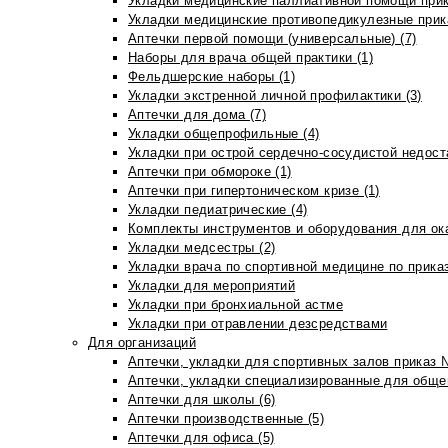
Укладки медицинские паллиативной помощи прик
Укладки медицинские противопедикулезные прик
Аптечки первой помощи (универсальные) (7)
Наборы для врача общей практики (1)
Фельдшерские наборы (1)
Укладки экстренной личной профилактики (3)
Аптечки для дома (7)
Укладки общепрофильные (4)
Укладки при острой сердечно-сосудистой недоста
Аптечки при обмороке (1)
Аптечки при гипертоническом кризе (1)
Укладки педиатрические (4)
Комплекты инструментов и оборудования для ок
Укладки медсестры (2)
Укладки врача по спортивной медицине по прика
Укладки для мероприятий
Укладки при бронхиальной астме
Укладки при отравлении дезсредствами
Для организаций
Аптечки, укладки для спортивных залов приказ 
Аптечки, укладки специализированные для общеп
Аптечки для школы (6)
Аптечки производственные (5)
Аптечки для офиса (5)