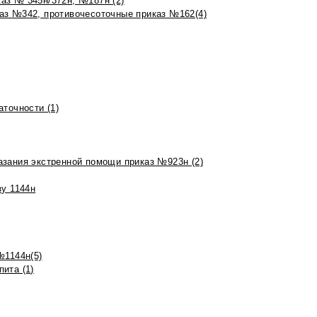
аз № 345н/372н, №187н (2)
аз №342, противочесоточные приказ №162(4)
точности (1)
азания экстренной помощи приказ №923н (2)
зу 1144н
№1144н(5)
ита (1)