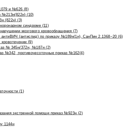
079 и №626 (8)
 №213н(822н) (10)
 (822н) (3)
коронарном синдроме (11)
нарушении мозгового кровообращения (7)
антиВИЧ (антиспид) по приказу №189н(1н), СанПин 2.1368−20 (6)
кровотечении (9)
аз № 345н/372н, №187н (2)
аз №342, противочесоточные приказ №162(4)
точности (1)
азания экстренной помощи приказ №923н (2)
зу 1144н