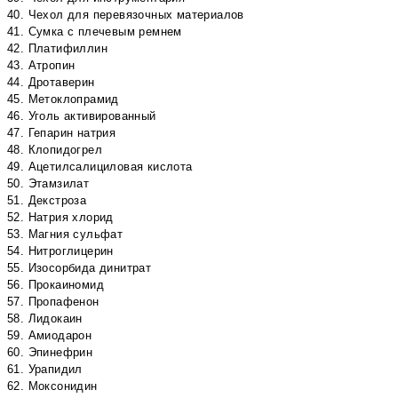
40. Чехол для перевязочных материалов
41. Сумка с плечевым ремнем
42. Платифиллин
43. Атропин
44. Дротаверин
45. Метоклопрамид
46. Уголь активированный
47. Гепарин натрия
48. Клопидогрел
49. Ацетилсалициловая кислота
50. Этамзилат
51. Декстроза
52. Натрия хлорид
53. Магния сульфат
54. Нитроглицерин
55. Изосорбида динитрат
56. Прокаиномид
57. Пропафенон
58. Лидокаин
59. Амиодарон
60. Эпинефрин
61. Урапидил
62. Моксонидин