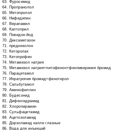
63. Фуросемид
64. Пропранолол
65. Метопролол
66. Нифедипин
67. Верапамил
68. Каптоприл
69. Повидон-йод
70. Дексаметазон
71. преднизолон
72. Кеторолак
73. Кетопрофен
74. Метамизол натрия
75. Метамизол натрия+питофенон+фенпивериния бромид
76. Парацетамол
77. Ипратропия бромид+фенотерол
78. Сальбутамол
79. Аминофиллин
80. Будесонид
81. Дифенгидрамид
82. Хлоропирамин
83. Сульфацетамид
84. Ацетозоламид
85. Дорзоламид капли глазные
86. Вода для инъекций