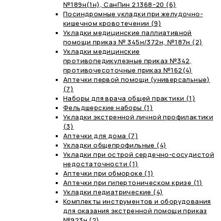
№189н(1н), СанПин 2.1368−20 (6)
Посиндромные укладки при желудочно-
кишечном кровотечении (9)
Укладки медицинские паллиативной
помощи приказ № 345н/372н, №187н (2)
Укладки медицинские
противопедикулезные приказ №342,
противочесоточные приказ №162(4)
Аптечки первой помощи (универсальные)
(7)
Наборы для врача общей практики (1)
Фельдшерские наборы (1)
Укладки экстренной личной профилактики
(3)
Аптечки для дома (7)
Укладки общепрофильные (4)
Укладки при острой сердечно-сосудистой
недостаточности (1)
Аптечки при обмороке (1)
Аптечки при гипертоническом кризе (1)
Укладки педиатрические (4)
Комплекты инструментов и оборудования
для оказания экстренной помощи приказ
№923н (2)