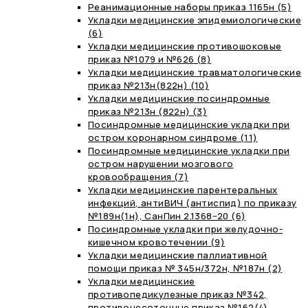
Реанимационные наборы приказ 1165н (5)
Укладки медицинские эпидемиологические
(6)
Укладки медицинские противошоковые
приказ №1079 и №626 (8)
Укладки медицинские травматологические
приказ №213н(822н) (10)
Укладки медицинские посиндромные
приказ №213н (822н) (3)
Посиндромные медицинские укладки при
остром коронарном синдроме (11)
Посиндромные медицинские укладки при
остром нарушении мозгового
кровообращения (7)
Укладки медицинские парентеральных
инфекций, антиВИЧ (антиспид) по приказу
№189н(1н), СанПин 2.1368−20 (6)
Посиндромные укладки при желудочно-
кишечном кровотечении (9)
Укладки медицинские паллиативной
помощи приказ № 345н/372н, №187н (2)
Укладки медицинские
противопедикулезные приказ №342,
противочесоточные приказ №162(4)