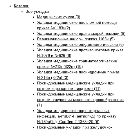
Каталог
Все укладки
Медицинские сумки (3)
Укладки медицинские неотложной помощи
приказ №1183н(2)
Укладки медицинские врача скорой помощи (6)
Реанимационные наборы приказ 1165н (5)
Укладки медицинские эпидемиологические (6)
Укладки медицинские противошоковые приказ
№1079 и №626 (8)
Укладки медицинские травматологические
приказ №213н(822н) (10)
Укладки медицинские посиндромные приказ
№213н (822н) (3)
Посиндромные медицинские укладки при
остром коронарном синдроме (11)
Посиндромные медицинские укладки при
остром нарушении мозгового кровообращения
(7)
Укладки медицинские парентеральных
инфекций, антиВИЧ (антиспид) по приказу
№189н(1н), СанПин 2.1368−20 (6)
Посиндромные укладки при желудочно-