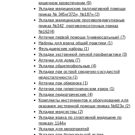
кишечном кровотечении (9)
Укладки медицинские паллиативной помощи
приказ № 345н/372н, №187н (2)
Укладки медицинские противопедикулезные
приказ №342, противочесоточные приказ
№162(4)
Аптечки первой помощи (универсальные) (7)
Наборы для врача общей практики (1)
Фельдшерские наборы (1)
Укладки экстренной личной профилактики (3)
Аптечки для дома (7)
Укладки общепрофильные (4)
Укладки при острой сердечно-сосудистой
недостаточности (1)
Аптечки при обмороке (1)
Аптечки при гипертоническом кризе (1)
Укладки педиатрические (4)
Комплекты инструментов и оборудования для
оказания экстренной помощи приказ №923н (2)
Укладки медсестры (2)
Укладки врача по спортивной медицине по
приказу 1144н
Укладки для мероприятий
Укладки при бронхиальной астме