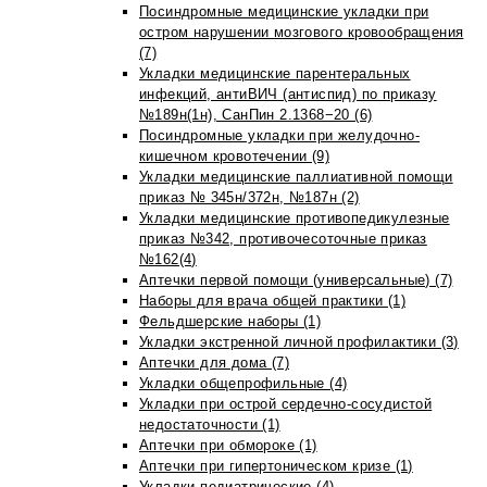
Посиндромные медицинские укладки при
остром нарушении мозгового кровообращения
(7)
Укладки медицинские парентеральных
инфекций, антиВИЧ (антиспид) по приказу
№189н(1н), СанПин 2.1368−20 (6)
Посиндромные укладки при желудочно-
кишечном кровотечении (9)
Укладки медицинские паллиативной помощи
приказ № 345н/372н, №187н (2)
Укладки медицинские противопедикулезные
приказ №342, противочесоточные приказ
№162(4)
Аптечки первой помощи (универсальные) (7)
Наборы для врача общей практики (1)
Фельдшерские наборы (1)
Укладки экстренной личной профилактики (3)
Аптечки для дома (7)
Укладки общепрофильные (4)
Укладки при острой сердечно-сосудистой
недостаточности (1)
Аптечки при обмороке (1)
Аптечки при гипертоническом кризе (1)
Укладки педиатрические (4)