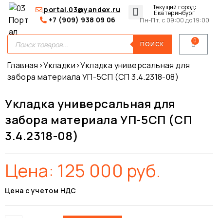
Текущий город:
portal.03@yandex.ru
Екатеринбург
+7 (909) 938 09 06
Пн-Пт, с 09:00 до 19:00
Медицинские сумки
Для покупателей
О нас
ПОИСК
Главная
›
Укладки
›
Укладка универсальная для
забора материала УП-5СП (СП 3.4.2318-08)
Укладка универсальная для
забора материала УП-5СП (СП
3.4.2318-08)
Цена:
125 000
руб.
Цена с учетом НДС