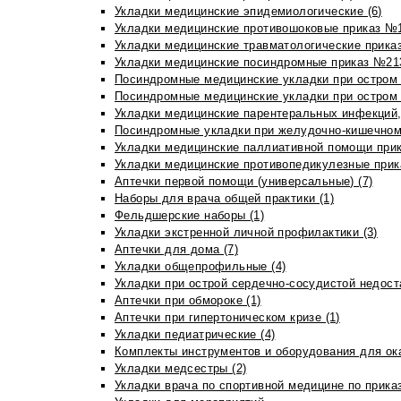
Укладки медицинские эпидемиологические (6)
Укладки медицинские противошоковые приказ №1
Укладки медицинские травматологические приказ
Укладки медицинские посиндромные приказ №213н
Посиндромные медицинские укладки при остром 
Посиндромные медицинские укладки при остром 
Укладки медицинские парентеральных инфекций, 
Посиндромные укладки при желудочно-кишечном 
Укладки медицинские паллиативной помощи прик
Укладки медицинские противопедикулезные прик
Аптечки первой помощи (универсальные) (7)
Наборы для врача общей практики (1)
Фельдшерские наборы (1)
Укладки экстренной личной профилактики (3)
Аптечки для дома (7)
Укладки общепрофильные (4)
Укладки при острой сердечно-сосудистой недоста
Аптечки при обмороке (1)
Аптечки при гипертоническом кризе (1)
Укладки педиатрические (4)
Комплекты инструментов и оборудования для ок
Укладки медсестры (2)
Укладки врача по спортивной медицине по прика