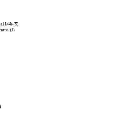
№1144н(5)
ита (1)
)