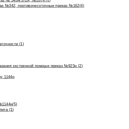
аз № 345н/372н, №187н (2)
аз №342, противочесоточные приказ №162(4)
точности (1)
азания экстренной помощи приказ №923н (2)
зу 1144н
№1144н(5)
ита (1)