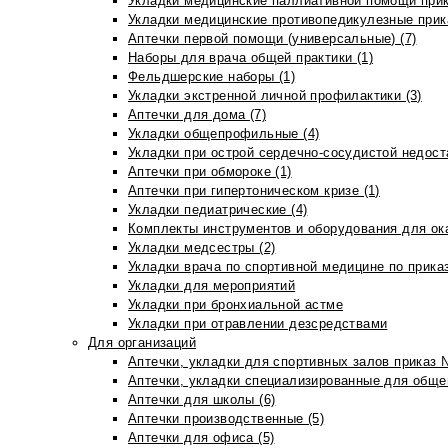
Укладки медицинские паллиативной помощи прик
Укладки медицинские противопедикулезные прик
Аптечки первой помощи (универсальные) (7)
Наборы для врача общей практики (1)
Фельдшерские наборы (1)
Укладки экстренной личной профилактики (3)
Аптечки для дома (7)
Укладки общепрофильные (4)
Укладки при острой сердечно-сосудистой недоста
Аптечки при обмороке (1)
Аптечки при гипертоническом кризе (1)
Укладки педиатрические (4)
Комплекты инструментов и оборудования для ок
Укладки медсестры (2)
Укладки врача по спортивной медицине по прика
Укладки для мероприятий
Укладки при бронхиальной астме
Укладки при отравлении дезсредствами
Для организаций
Аптечки, укладки для спортивных залов приказ 
Аптечки, укладки специализированные для общеп
Аптечки для школы (6)
Аптечки производственные (5)
Аптечки для офиса (5)