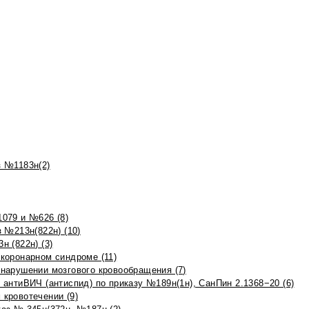
 №1183н(2)
079 и №626 (8)
 №213н(822н) (10)
 (822н) (3)
коронарном синдроме (11)
нарушении мозгового кровообращения (7)
антиВИЧ (антиспид) по приказу №189н(1н), СанПин 2.1368−20 (6)
кровотечении (9)