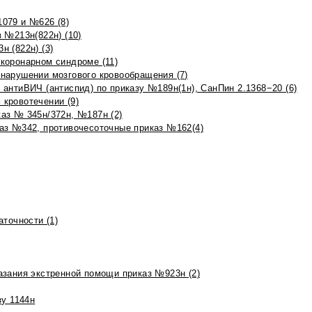
079 и №626 (8)
 №213н(822н) (10)
 (822н) (3)
коронарном синдроме (11)
нарушении мозгового кровообращения (7)
антиВИЧ (антиспид) по приказу №189н(1н), СанПин 2.1368−20 (6)
кровотечении (9)
аз № 345н/372н, №187н (2)
аз №342, противочесоточные приказ №162(4)
точности (1)
азания экстренной помощи приказ №923н (2)
зу 1144н